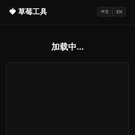
🍓 草莓工具
中文
EN
加载中...