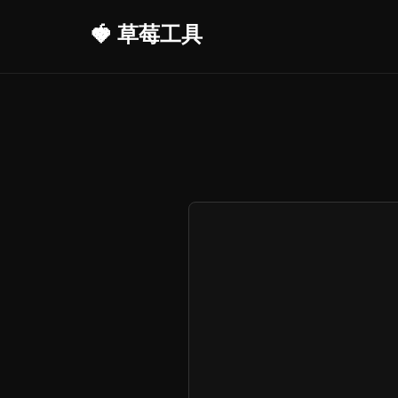
🍓 草莓工具