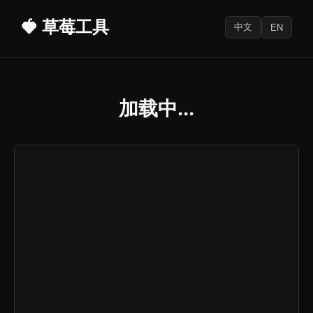
🍓 草莓工具
中文
EN
加载中...