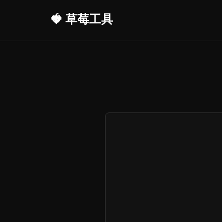
🍓 草莓工具