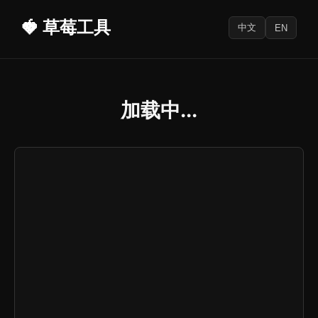
🍓 草莓工具
中文
EN
加载中...