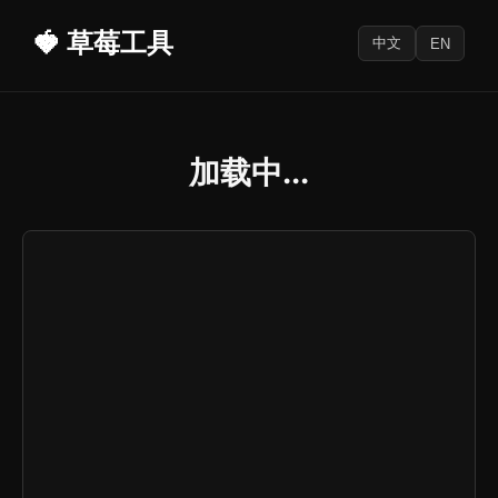
🍓 草莓工具
中文
EN
加载中...