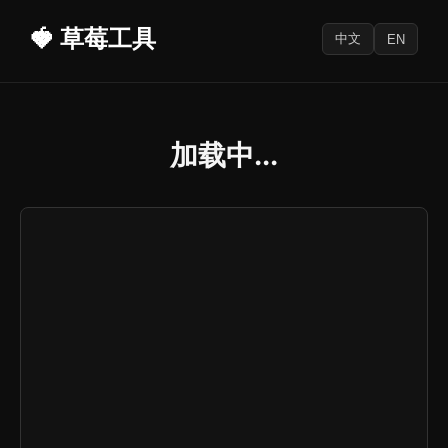
🍓 草莓工具
中文
EN
加载中...