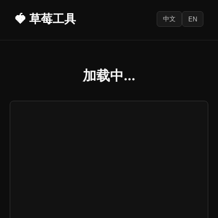
🍓 草莓工具
中文
EN
加载中...