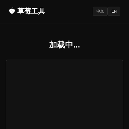
🍓 草莓工具
中文
EN
加载中...